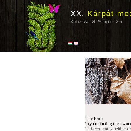
XX.
Kárpát-me
Kolozsvár, 2025. április 2-5.