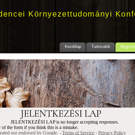
dencei Környezettudományi Konf
Kezdőlap
Tudnivalók
Regisztr