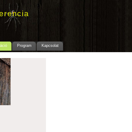
erencia
áció
Program
Kapcsolat