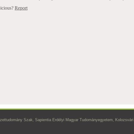
zettudomány Szak, Sapientia Erdélyi Magyar Tudományegyetem, Kolozsvári 