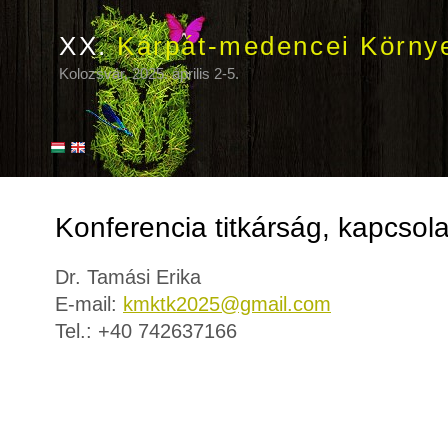
XX.
Kárpát-medencei Körny
Kolozsvár, 2025. április 2-5.
Konferencia titkárság, kapcsola
Dr. Tamási Erika
E-mail:
kmktk2025@gmail.com
Tel.: +40 742637166